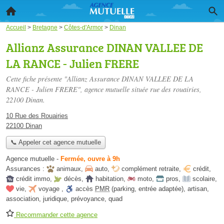
Accueil
>
Bretagne
>
Côtes-d'Armor
>
Dinan
Allianz Assurance DINAN VALLEE DE
LA RANCE - Julien FRERE
Cette fiche présente "Allianz Assurance DINAN VALLEE DE LA
RANCE - Julien FRERE", agence mutuelle située
rue des rouairies
,
22100 Dinan.
10 Rue des Rouairies
22100 Dinan
📞 Appeler cet agence mutuelle
Agence mutuelle
-
Fermée, ouvre à 9h
Assurances :
animaux
,
auto
,
complément retraite
,
crédit
,
crédit immo
,
décès
,
habitation
,
moto
,
pros
,
scolaire
,
vie
,
voyage
,
accès
PMR
(parking, entrée adaptée)
,
artisan
,
association
,
juridique
,
prévoyance
,
quad
Recommander cette agence