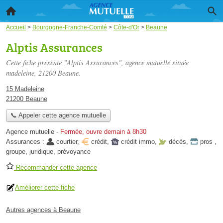
Accueil
>
Bourgogne-Franche-Comté
>
Côte-d'Or
>
Beaune
Alptis Assurances
Cette fiche présente "Alptis Assurances", agence mutuelle située
madeleine
, 21200 Beaune.
15 Madeleine
21200 Beaune
📞 Appeler cette agence mutuelle
Agence mutuelle
-
Fermée, ouvre demain à 8h30
Assurances :
courtier
,
crédit
,
crédit immo
,
décès
,
pros
,
groupe
,
juridique
,
prévoyance
Recommander cette agence
Améliorer cette fiche
Autres agences à Beaune