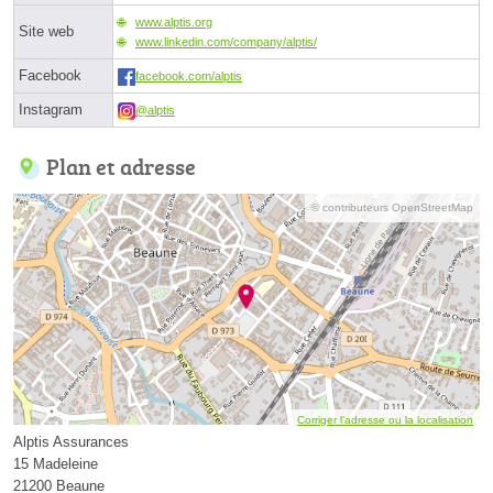
www.alptis.org
Site web
www.linkedin.com/company/alptis/
Facebook
facebook.com/alptis
Instagram
@alptis
Plan et adresse
© contributeurs OpenStreetMap
Corriger l’adresse ou la localisation
Alptis Assurances
15 Madeleine
21200 Beaune