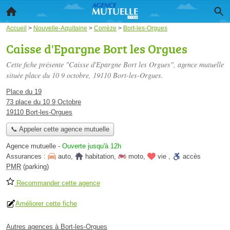
Accueil
>
Nouvelle-Aquitaine
>
Corrèze
>
Bort-les-Orgues
Caisse d'Epargne Bort les Orgues
Cette fiche présente "Caisse d'Epargne Bort les Orgues", agence mutuelle
située
place du 10 9 octobre
, 19110 Bort-les-Orgues.
Place du 19
73 place du 10 9 Octobre
19110 Bort-les-Orgues
📞 Appeler cette agence mutuelle
Agence mutuelle
-
Ouverte jusqu'à 12h
Assurances :
auto
,
habitation
,
moto
,
vie
,
accès
PMR
(parking)
Recommander cette agence
Améliorer cette fiche
Autres agences à Bort-les-Orgues