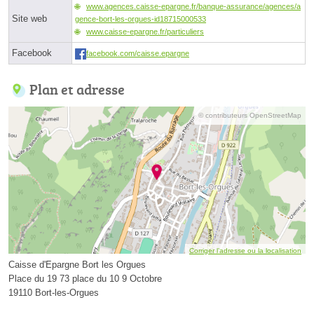
www.agences.caisse-epargne.fr/banque-assurance/agences/a
Site web
gence-bort-les-orgues-id18715000533
www.caisse-epargne.fr/particuliers
Facebook
facebook.com/caisse.epargne
Plan et adresse
© contributeurs OpenStreetMap
Corriger l’adresse ou la localisation
Caisse d'Epargne Bort les Orgues
Place du 19 73 place du 10 9 Octobre
19110 Bort-les-Orgues