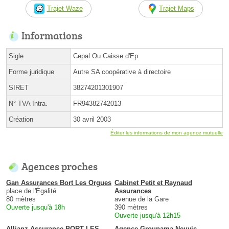
Trajet Waze
Trajet Maps
Informations
Sigle
Cepal Ou Caisse d'Ep
Forme juridique
Autre SA coopérative à directoire
SIRET
38274201301907
N° TVA Intra.
FR94382742013
Création
30 avril 2003
Éditer les informations de mon agence mutuelle
Agences proches
Gan Assurances Bort Les Orgues
Cabinet Petit et Raynaud
place de l'Égalité
Assurances
80 mètres
avenue de la Gare
Ouverte jusqu'à 18h
390 mètres
Ouverte jusqu'à 12h15
Allianz Assurance BORT LES
Agence Groupama Neuvic