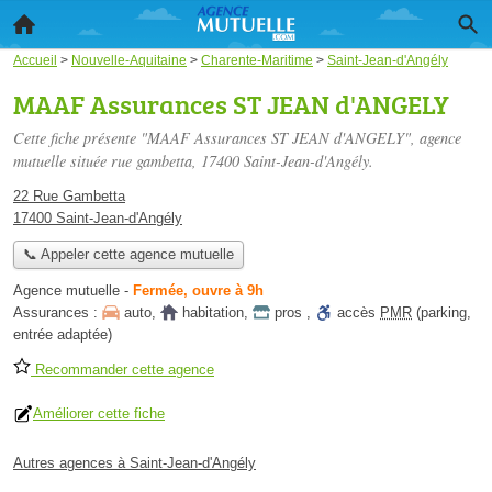
Accueil
>
Nouvelle-Aquitaine
>
Charente-Maritime
>
Saint-Jean-d'Angély
MAAF Assurances ST JEAN d'ANGELY
Cette fiche présente "MAAF Assurances ST JEAN d'ANGELY", agence
mutuelle située
rue gambetta
, 17400 Saint-Jean-d'Angély.
22 Rue Gambetta
17400 Saint-Jean-d'Angély
📞 Appeler cette agence mutuelle
Agence mutuelle
-
Fermée, ouvre à 9h
Assurances :
auto
,
habitation
,
pros
,
accès
PMR
(parking,
entrée adaptée)
Recommander cette agence
Améliorer cette fiche
Autres agences à Saint-Jean-d'Angély