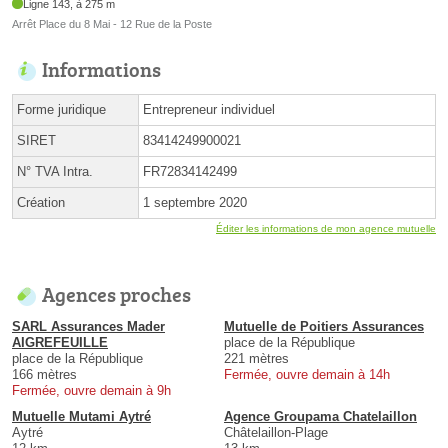
Ligne 143, à 275 m
Arrêt Place du 8 Mai - 12 Rue de la Poste
Informations
Forme juridique
Entrepreneur individuel
SIRET
83414249900021
N° TVA Intra.
FR72834142499
Création
1 septembre 2020
Éditer les informations de mon agence mutuelle
Agences proches
SARL Assurances Mader
Mutuelle de Poitiers Assurances
AIGREFEUILLE
place de la République
place de la République
221 mètres
166 mètres
Fermée, ouvre demain à 14h
Fermée, ouvre demain à 9h
Mutuelle Mutami Aytré
Agence Groupama Chatelaillon
Aytré
Châtelaillon-Plage