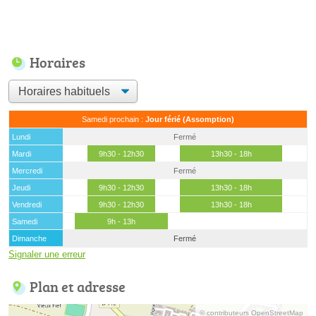
Horaires
Samedi prochain :
Jour férié (Assomption)
Lundi
Fermé
Mardi
9h30 - 12h30
13h30 - 18h
Mercredi
Fermé
Jeudi
9h30 - 12h30
13h30 - 18h
Vendredi
9h30 - 12h30
13h30 - 18h
Samedi
9h - 13h
Dimanche
Fermé
Signaler une erreur
Plan et adresse
© contributeurs OpenStreetMap