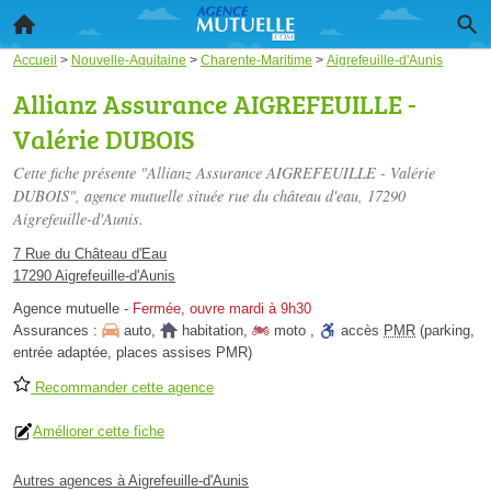
Accueil
>
Nouvelle-Aquitaine
>
Charente-Maritime
>
Aigrefeuille-d'Aunis
Allianz Assurance AIGREFEUILLE -
Valérie DUBOIS
Cette fiche présente "Allianz Assurance AIGREFEUILLE - Valérie
DUBOIS", agence mutuelle située
rue du château d'eau
, 17290
Aigrefeuille-d'Aunis.
7 Rue du Château d'Eau
17290 Aigrefeuille-d'Aunis
Agence mutuelle
-
Fermée, ouvre mardi à 9h30
Assurances :
auto
,
habitation
,
moto
,
accès
PMR
(parking,
entrée adaptée, places assises PMR)
Recommander cette agence
Améliorer cette fiche
Autres agences à Aigrefeuille-d'Aunis