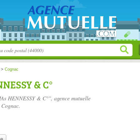
>
Cognac
NNESSY & C°
 JAs HENNESSY & C°", agence mutuelle
0 Cognac.
le