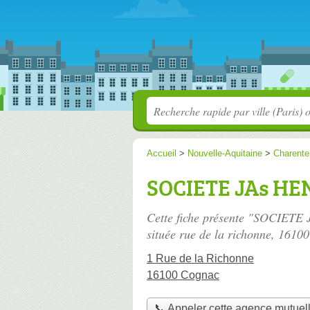
Accueil
>
Nouvelle-Aquitaine
>
Charente
SOCIETE JAs HE
Cette fiche présente "SOCIETE
située
rue de la richonne
, 1610
1 Rue de la Richonne
16100 Cognac
📞 Appeler cette agence mutuel