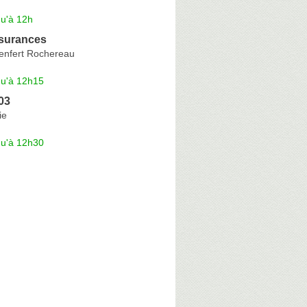
qu'à 12h
surances
enfert Rochereau
qu'à 12h15
03
ie
qu'à 12h30