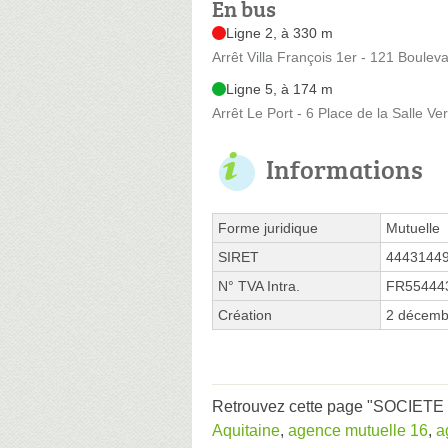
En bus
Ligne 2, à 330 m
Arrêt Villa François 1er - 121 Boule
Ligne 5, à 174 m
Arrêt Le Port - 6 Place de la Salle Ver
Informations
Forme juridique
Mutuelle
SIRET
4443144
N° TVA Intra.
FR55444
Création
2 décemb
Retrouvez cette page "SOCIETE 
Aquitaine
,
agence mutuelle 16
,
a