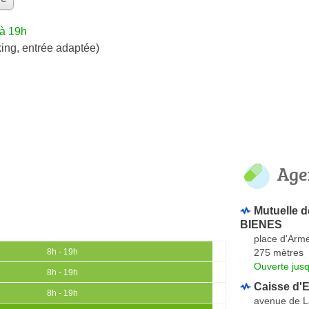
'à 19h
ing, entrée adaptée)
Age
Mutuelle d
BIENES
place d'Arm
275 mètres
8h - 19h
Ouverte jus
8h - 19h
Caisse d'
8h - 19h
avenue de L