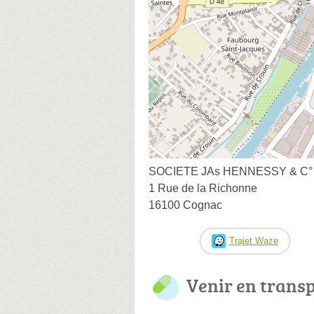
SOCIETE JAs HENNESSY & C°
1 Rue de la Richonne
16100 Cognac
Trajet Waze
Venir en trans