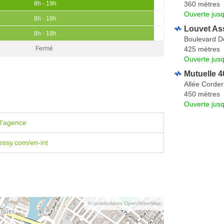
360 mètres
8h - 19h
Ouverte jus
8h - 19h
Louvet As
8h - 19h
Boulevard D
425 mètres
Fermé
Ouverte jus
Mutuelle 4
Allée Corder
450 mètres
Ouverte jus
l'agence
ssy.com/en-int
© contributeurs OpenStreetMap