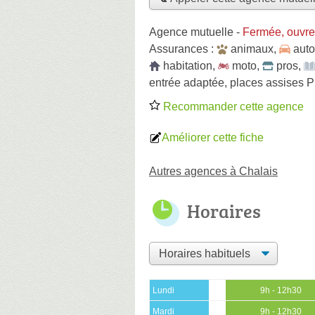
Agence mutuelle
-
Fermée, ouvre
Assurances :
animaux
,
auto
habitation
,
moto
,
pros
,
entrée adaptée, places assises P
Recommander cette agence
Améliorer cette fiche
Autres agences à Chalais
Horaires
Lundi
9h - 12h30
Mardi
9h - 12h30