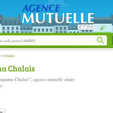
>
Chalais
a Chalais
oupama Chalais", agence mutuelle située
s.
le