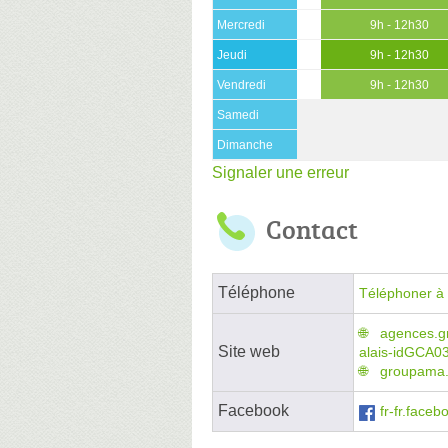
Mercredi
9h - 12h30
Jeudi
9h - 12h30
Vendredi
9h - 12h30
Samedi
Dimanche
Signaler une erreur
Contact
Téléphone
Téléphoner à 
agences.g
Site web
alais-idGCA0
groupama.
Facebook
fr-fr.fac