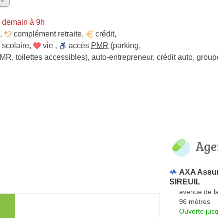
 demain à 9h
,
complément retraite
,
crédit
,
scolaire
,
vie
,
accès
PMR
(parking,
MR, toilettes accessibles)
,
auto-entrepreneur
,
crédit auto
,
group
Age
AXA Assur
SIREUIL
avenue de l
96 mètres
Ouverte jus