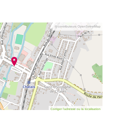
© contributeurs OpenStreetMap
Corriger l’adresse ou la localisation