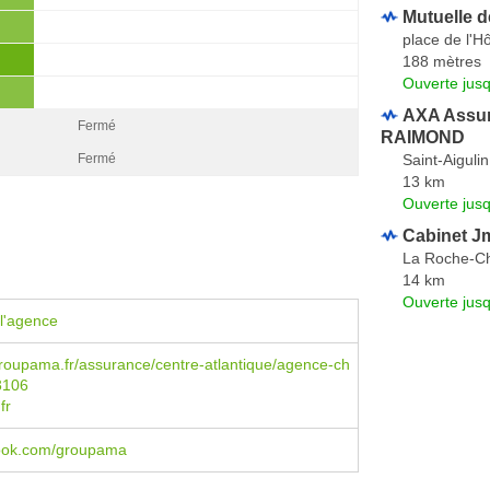
Mutuelle d
place de l'Hô
188 mètres
Ouverte jus
AXA Assur
Fermé
RAIMOND
Saint-Aigulin
Fermé
13 km
Ouverte jus
Cabinet J
La Roche-Ch
14 km
Ouverte jus
l'agence
roupama.fr/assurance/centre-atlantique/agence-ch
3106
fr
ebook.com/groupama