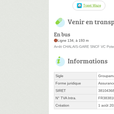
Trajet Waze
Venir en trans
En bus
Ligne 134, à 193 m
Arrêt CHALAIS-GARE SNCF VC Potea
Informations
Sigle
Groupama
Forme juridique
Assurance
SIRET
3810436
N° TVA Intra.
FR38381
Création
1 août 2