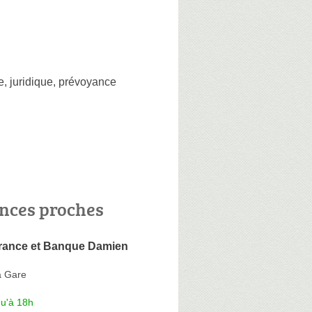
e
,
juridique
,
prévoyance
nces proches
ance et Banque Damien
a Gare
qu'à 18h