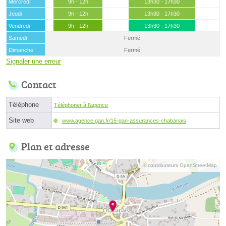
Mercredi
9h - 12h
13h30 - 17h30
Jeudi
9h - 12h
13h30 - 17h30
Vendredi
9h - 12h
13h30 - 17h30
Samedi
Fermé
Dimanche
Fermé
Signaler une erreur
Contact
Téléphone
Téléphoner à l'agence
Site web
www.agence.gan.fr/15-gan-assurances-chabanais
Plan et adresse
© contributeurs OpenStreetMap