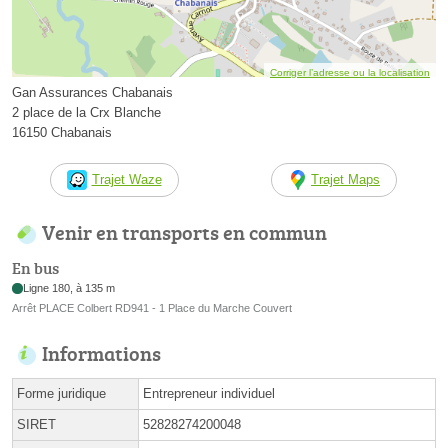
Corriger l’adresse ou la localisation
Gan Assurances Chabanais
2 place de la Crx Blanche
16150 Chabanais
Trajet Waze
Trajet Maps
Venir en transports en commun
En bus
Ligne 180, à 135 m
Arrêt PLACE Colbert RD941 - 1 Place du Marche Couvert
Informations
Forme juridique
Entrepreneur individuel
SIRET
52828274200048