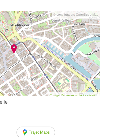
© contributeurs OpenStreetMap
Corriger l’adresse ou la localisation
elle
Trajet Maps