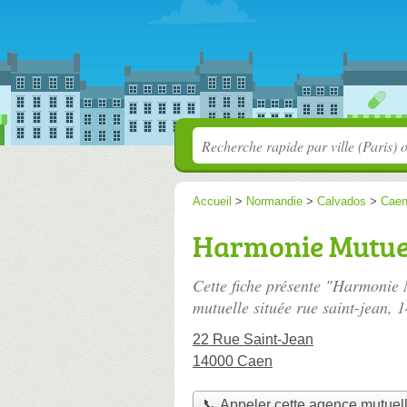
Accueil
>
Normandie
>
Calvados
>
Cae
Harmonie Mutuell
Cette fiche présente "Harmonie 
mutuelle située
rue saint-jean
, 
22 Rue Saint-Jean
14000 Caen
📞 Appeler cette agence mutuel