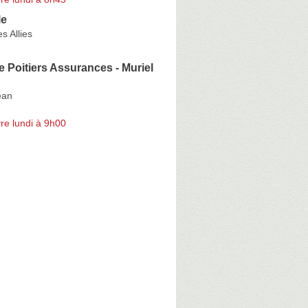
le
s Allies
e Poitiers Assurances - Muriel
ean
re lundi à 9h00