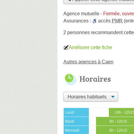
Agence mutuelle
-
Fermée, ouvre
Assurances :
accès
PMR
(entr
2 personnes
recommandent
cett
Améliorer cette fiche
Autres agences à Caen
Horaires
Lundi
10h - 12h1
Mardi
9h - 12h15
Mercredi
9h - 12h15