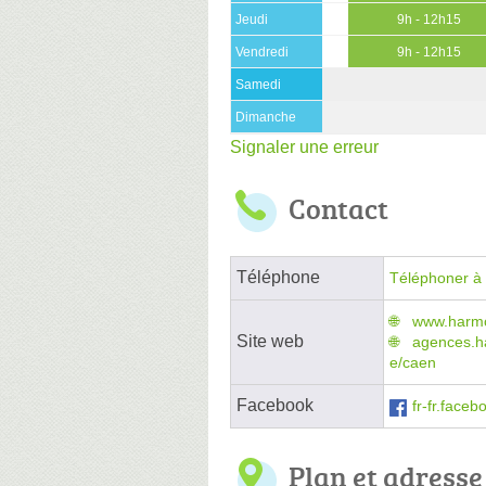
Jeudi
9h - 12h15
Vendredi
9h - 12h15
Samedi
Dimanche
Signaler une erreur
Contact
Téléphone
Téléphoner à 
www.harmo
Site web
agences.ha
e/caen
Facebook
fr-fr.face
Plan et adresse