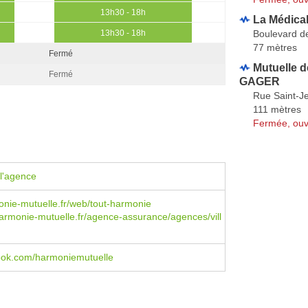
13h30 - 18h
La Médica
Boulevard de
13h30 - 18h
77 mètres
Fermé
Mutuelle d
Fermé
GAGER
Rue Saint-J
111 mètres
Fermée, ouv
l'agence
nie-mutuelle.fr/web/tout-harmonie
rmonie-mutuelle.fr/agence-assurance/agences/vill
book.com/harmoniemutuelle