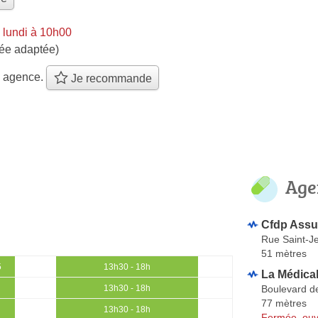
 lundi à 10h00
ée adaptée)
e agence.
Je recommande
Age
Cfdp Assu
Rue Saint-J
51 mètres
5
13h30 - 18h
La Médica
Boulevard de
13h30 - 18h
77 mètres
13h30 - 18h
Fermée, ouv