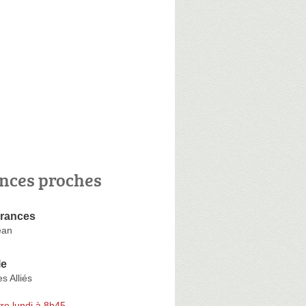
nces proches
rances
ean
le
s Alliés
re lundi à 8h45