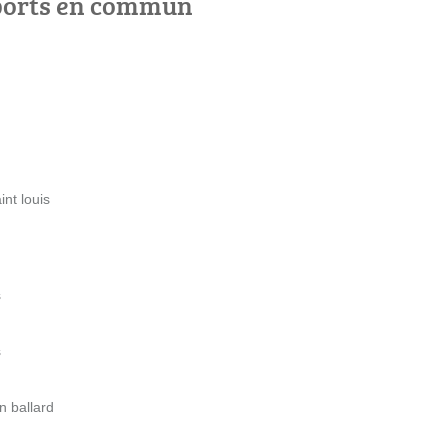
ports en commun
int louis
s
s
n ballard