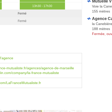
Mutuelle V
Voie la Cane
13h30 - 17h30
155 mètres
Fermé
Agence Ca
Fermé
la Canebièr
188 mètres
Fermée, ouv
l'agence
nce-mutualiste.fr/agences/agence-de-marseille
in.com/company/la-france-mutualiste
com/LaFranceMutualiste.fr