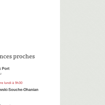
nces proches
 Port
u
re lundi à 9h30
wski-Souche-Ohanian
e