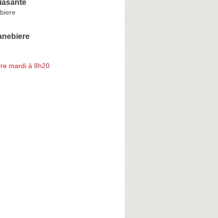
iasante
biere
nebiere
e
re mardi à 8h20