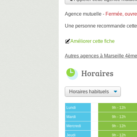
Agence mutuelle
-
Fermée, ouvre
Une personne
recommande
cett
Améliorer cette fiche
Autres agences à Marseille 4èm
Horaires
Lundi
9h - 12h
Mardi
9h - 12h
Mercredi
9h - 12h
Jeudi
9h - 12h