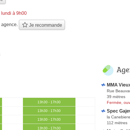
 lundi à 9h00
e agence.
Je recommande
e
Age
MMA Vieux
Rue Beauva
39 mètres
Fermée, ouv
13h30 - 17h30
Spec Gaje
13h30 - 17h30
la Canebier
13h30 - 17h30
112 mètres
13h30 - 17h30