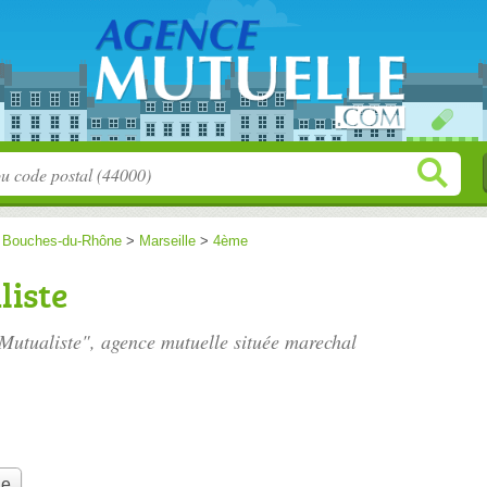
>
Bouches-du-Rhône
>
Marseille
>
4ème
liste
 Mutualiste", agence mutuelle située
marechal
le