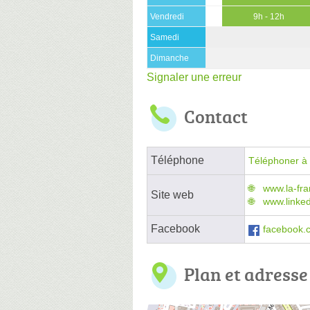
Vendredi
9h - 12h
Samedi
Dimanche
Signaler une erreur
Contact
Téléphone
Téléphoner à 
www.la-fra
Site web
www.linked
Facebook
facebook.
Plan et adresse