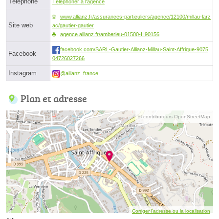
Téléphone
Téléphoner à l'agence
www.allianz.fr/assurances-particuliers/agence/12100/millau-larz
Site web
ac/gautier-gautier
agence.allianz.fr/amberieu-01500-H90156
facebook.com/SARL-Gautier-Allianz-Millau-Saint-Affrique-9075
Facebook
04726027266
Instagram
@allianz_france
Plan et adresse
© contributeurs OpenStreetMap
Corriger l’adresse ou la localisation