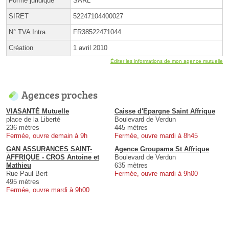
Forme juridique
SARL
SIRET
52247104400027
N° TVA Intra.
FR38522471044
Création
1 avril 2010
Éditer les informations de mon agence mutuelle
Agences proches
VIASANTÉ Mutuelle
Caisse d'Epargne Saint Affrique
place de la Liberté
Boulevard de Verdun
236 mètres
445 mètres
Fermée, ouvre demain à 9h
Fermée, ouvre mardi à 8h45
GAN ASSURANCES SAINT-
Agence Groupama St Affrique
AFFRIQUE - CROS Antoine et
Boulevard de Verdun
Mathieu
635 mètres
Rue Paul Bert
Fermée, ouvre mardi à 9h00
495 mètres
Fermée, ouvre mardi à 9h00