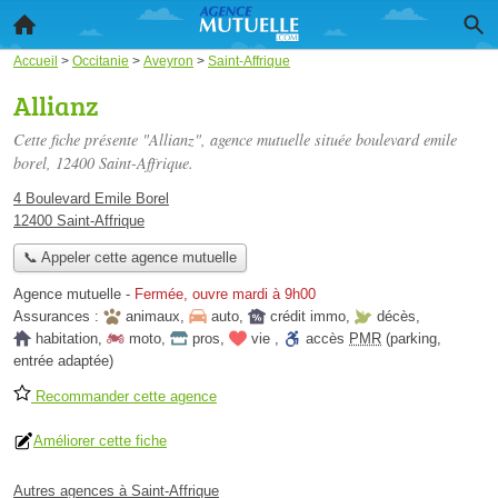
Accueil
>
Occitanie
>
Aveyron
>
Saint-Affrique
Allianz
Cette fiche présente "Allianz", agence mutuelle située
boulevard emile
borel
, 12400 Saint-Affrique.
4 Boulevard Emile Borel
12400 Saint-Affrique
📞 Appeler cette agence mutuelle
Agence mutuelle
-
Fermée, ouvre mardi à 9h00
Assurances :
animaux
,
auto
,
crédit immo
,
décès
,
habitation
,
moto
,
pros
,
vie
,
accès
PMR
(parking,
entrée adaptée)
Recommander cette agence
Améliorer cette fiche
Autres agences à Saint-Affrique