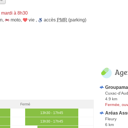
 mardi à 8h30
on
,
moto
,
vie
,
accès
PMR
(parking)
Age
Groupama
Cuxac-d'Au
4.9 km
Fermée, ouv
Fermé
Aréas As
13h30 - 17h45
Fleury
13h30 - 17h45
6 km