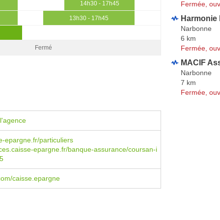
Fermée, ouv
14h30 - 17h45
Harmonie M
13h30 - 17h45
Narbonne
6 km
Fermée, ouv
Fermé
MACIF As
Narbonne
7 km
Fermée, ouv
l'agence
-epargne.fr/particuliers
es.caisse-epargne.fr/banque-assurance/coursan-i
5
com/caisse.epargne