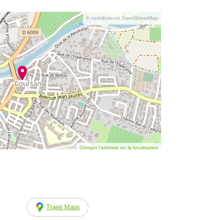
© contributeurs OpenStreetMap
Corriger l’adresse ou la localisation
Trajet Maps