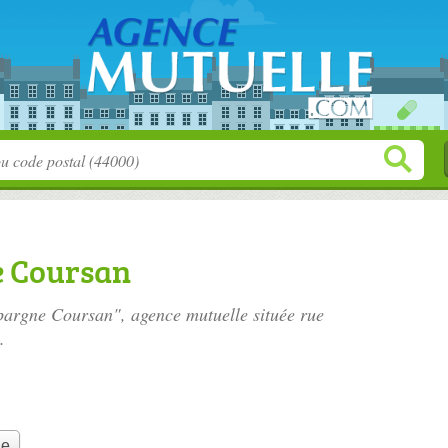
e Coursan
Epargne Coursan", agence mutuelle située
rue
.
le