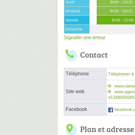
Jeudi
8h30 - 12h15
Vendredi
8h30 - 12h15
Samedi
8h30 - 12h30
Dimanche
Signaler une erreur
Contact
Téléphone
Téléphoner à 
www.caisse
Site web
www.agenc
d1348500005
Facebook
facebook.
Plan et adresse