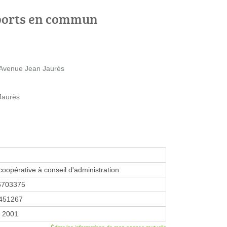
ports en commun
Avenue Jean Jaurès
Jaurès
coopérative à conseil d'administration
6703375
451267
r 2001