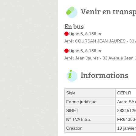
Venir en trans
En bus
Ligne 6, à 156 m
Arrêt COURSAN JEAN JAURES - 33 
Ligne 6, à 156 m
Arrêt Jean Jaurès - 33 Avenue Jean 
Informations
Sigle
CEPLR
Forme juridique
Autre SA 
SIRET
3834512
N° TVA Intra.
FR64383
Création
19 janvie