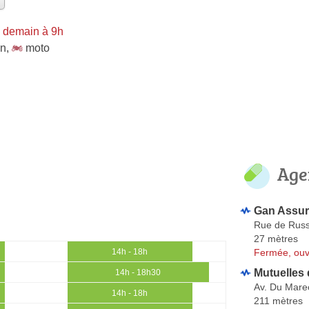
 demain à 9h
on
,
moto
Age
Gan Assur
Rue de Russ
27 mètres
Fermée, ouv
14h - 18h
Mutuelles 
14h - 18h30
Av. Du Mare
14h - 18h
211 mètres