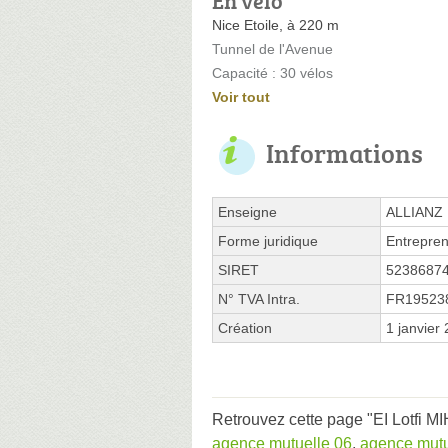
En vélo
Nice Etoile, à 220 m
Tunnel de l'Avenue
Capacité : 30 vélos
Voir tout
Informations
Enseigne
ALLIANZ
Forme juridique
Entrepren
SIRET
5238687
N° TVA Intra.
FR19523
Création
1 janvier
Retrouvez cette page "EI Lotfi M
agence mutuelle 06
,
agence mutu