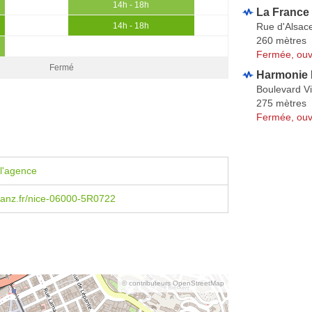
14h - 18h
La France 
Rue d'Alsac
14h - 18h
260 mètres
Fermée, ouv
Fermé
Harmonie M
Boulevard V
275 mètres
Fermée, ouv
l'agence
ianz.fr/nice-06000-5R0722
© contributeurs OpenStreetMap