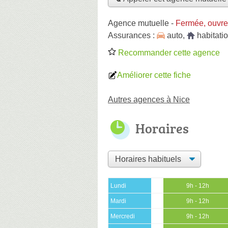
Agence mutuelle
-
Fermée, ouvre
Assurances :
auto
,
habitati
Recommander cette agence
Améliorer cette fiche
Autres agences à Nice
Horaires
Lundi
9h - 12h
Mardi
9h - 12h
Mercredi
9h - 12h