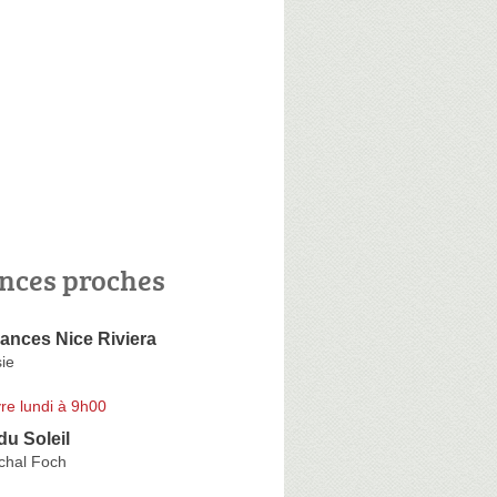
nces proches
ances Nice Riviera
ie
re lundi à 9h00
du Soleil
chal Foch