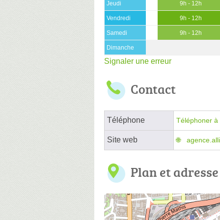
Jeudi
9h - 12h
Vendredi
9h - 12h
Samedi
9h - 12h
Dimanche
Signaler une erreur
Contact
Téléphone
Téléphoner à 
Site web
agence.all
Plan et adresse