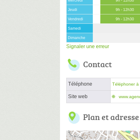
Mercredi
9h - 12h30
Jeudi
9h - 12h30
Vendredi
9h - 12h30
Samedi
Dimanche
Signaler une erreur
Contact
Téléphone
Téléphoner à 
Site web
www.agenc
Plan et adresse