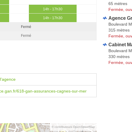
65 mètres
Fermée, ouv
14h - 17h30
Agence G
14h - 17h30
Boulevard M
Fermé
315 mètres
Fermée, ouv
Fermé
Cabinet M
Boulevard M
330 mètres
Fermée, ouv
l'agence
e.gan.fr/618-gan-assurances-cagnes-sur-mer
© contributeurs OpenStreetMap