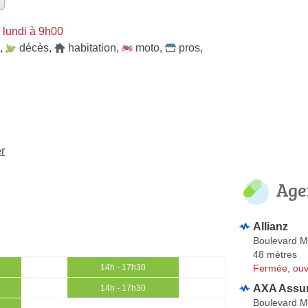
 lundi à 9h00
,
décès
,
habitation
,
moto
,
pros
,
r
Age
Allianz
Boulevard M
48 mètres
Fermée, ouv
14h - 17h30
AXA Assur
14h - 17h30
Boulevard M