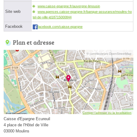
www.caisse-epargne.fr/auvergne-limousin
Site web
www.agences.caisse-epargne.fr/banque-assurance/moulins-ho
tel-de-ville-id18715000844
Facebook
facebook.com/caisse.epargne
Plan et adresse
© contributeurs OpenStreetMap
Corriger l’adresse ou la localisation
Caisse d'Epargne Ecureuil
4 place de l'Hôtel de Ville
03000 Moulins