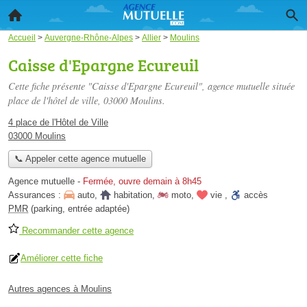
Accueil
>
Auvergne-Rhône-Alpes
>
Allier
>
Moulins
Caisse d'Epargne Ecureuil
Cette fiche présente "Caisse d'Epargne Ecureuil", agence mutuelle située
place de l'hôtel de ville
, 03000 Moulins.
4 place de l'Hôtel de Ville
03000 Moulins
📞 Appeler cette agence mutuelle
Agence mutuelle
-
Fermée, ouvre demain à 8h45
Assurances :
auto
,
habitation
,
moto
,
vie
,
accès
PMR
(parking, entrée adaptée)
Recommander cette agence
Améliorer cette fiche
Autres agences à Moulins