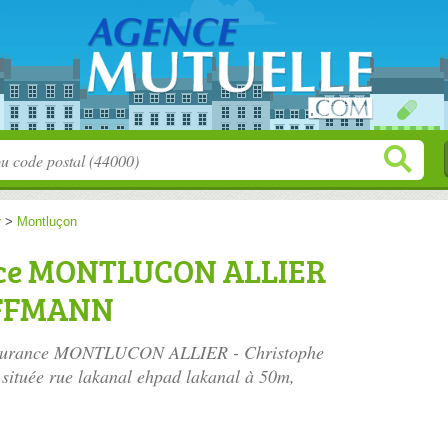
r
>
Montluçon
nce MONTLUCON ALLIER
OFFMANN
 Assurance MONTLUCON ALLIER - Christophe
située
rue lakanal ehpad lakanal à 50m
,