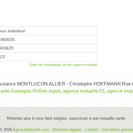
eur individuel
2900035
903629
013
Éditer les informations de mon agence mutuelle
z Assurance MONTLUCON ALLIER - Christophe HOFFMANN Rue 
uelle Auvergne-Rhône-Alpes
,
agence mutuelle 03
,
agence mutu
N'hésitez plus à vous faire soignez, souscrivez à une mutuelle santé.
© 2026
AgenceMutuelle.com
-
Mentions légales
-
Contact
-
Inscription gratuit