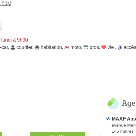
à 50M
 lundi à 9h00
-car
,
courtier
,
habitation
,
moto
,
pros
,
vie
,
accè
Age
MAAF As
avenue Mar
145 mètres