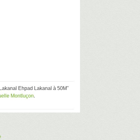
Lakanal Ehpad Lakanal à 50M"
elle Montluçon
.
e