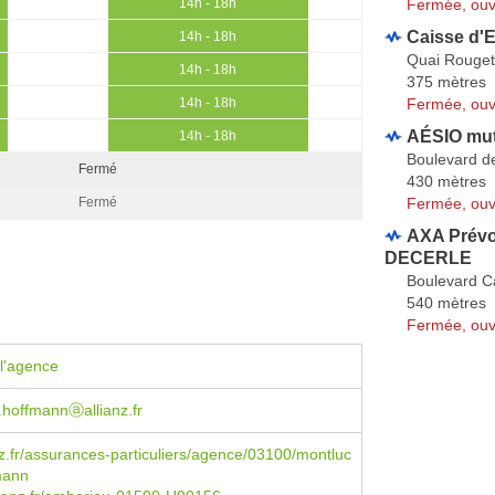
Fermée, ouv
14h - 18h
Caisse d'
14h - 18h
Quai Rouget 
14h - 18h
375 mètres
Fermée, ouv
14h - 18h
AÉSIO mut
14h - 18h
Boulevard d
Fermé
430 mètres
Fermée, ouv
Fermé
AXA Prévo
DECERLE
Boulevard C
540 mètres
Fermée, ouv
l'agence
.hoffmannⓐallianz.fr
z.fr/assurances-particuliers/agence/03100/montluc
fmann