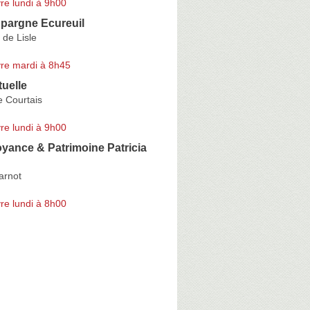
re lundi à 9h00
Epargne Ecureuil
de Lisle
re mardi à 8h45
uelle
e Courtais
re lundi à 9h00
yance & Patrimoine Patricia
arnot
re lundi à 8h00