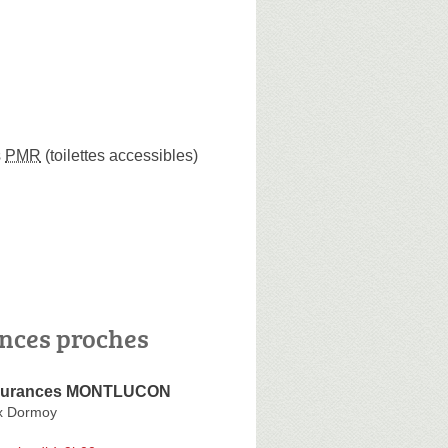
s
PMR
(toilettes accessibles)
nces proches
surances MONTLUCON
x Dormoy