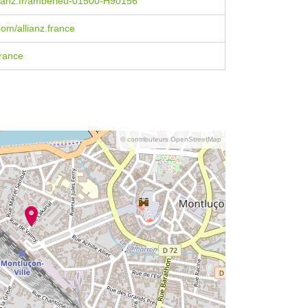
lianz.fr/amberieu-01500-H90156
om/allianz.france
rance
© contributeurs OpenStreetMap