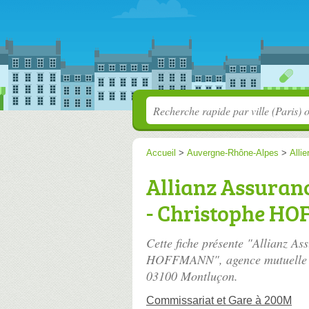
Accueil
>
Auvergne-Rhône-Alpes
>
Allie
Allianz Assura
- Christophe H
Cette fiche présente "Allianz
HOFFMANN", agence mutuelle 
03100 Montluçon.
Commissariat et Gare à 200M