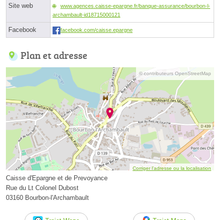
Site web
www.agences.caisse-epargne.fr/banque-assurance/bourbon-l-
archambault-id18715000121
Facebook
facebook.com/caisse.epargne
Plan et adresse
© contributeurs OpenStreetMap
Corriger l’adresse ou la localisation
Caisse d'Epargne et de Prevoyance
Rue du Lt Colonel Dubost
03160 Bourbon-l'Archambault