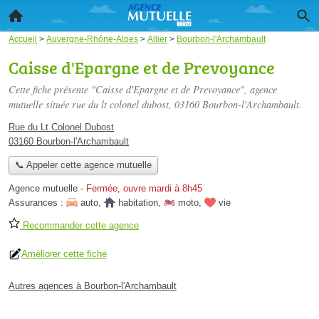
Accueil
>
Auvergne-Rhône-Alpes
>
Allier
>
Bourbon-l'Archambault
Caisse d'Epargne et de Prevoyance
Cette fiche présente "Caisse d'Epargne et de Prevoyance", agence
mutuelle située
rue du lt colonel dubost
, 03160 Bourbon-l'Archambault.
Rue du Lt Colonel Dubost
03160 Bourbon-l'Archambault
📞 Appeler cette agence mutuelle
Agence mutuelle
-
Fermée, ouvre mardi à 8h45
Assurances :
auto
,
habitation
,
moto
,
vie
Recommander cette agence
Améliorer cette fiche
Autres agences à Bourbon-l'Archambault