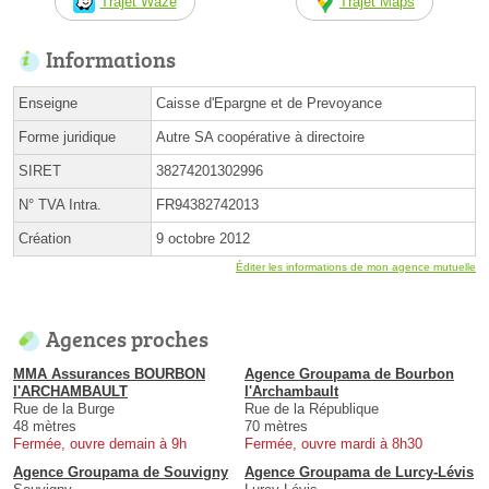
Trajet Waze
Trajet Maps
Informations
Enseigne
Caisse d'Epargne et de Prevoyance
Forme juridique
Autre SA coopérative à directoire
SIRET
38274201302996
N° TVA Intra.
FR94382742013
Création
9 octobre 2012
Éditer les informations de mon agence mutuelle
Agences proches
MMA Assurances BOURBON
Agence Groupama de Bourbon
l'ARCHAMBAULT
l'Archambault
Rue de la Burge
Rue de la République
48 mètres
70 mètres
Fermée, ouvre demain à 9h
Fermée, ouvre mardi à 8h30
Agence Groupama de Souvigny
Agence Groupama de Lurcy-Lévis