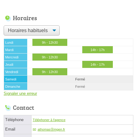
Horaires
Lundi
9h - 12h30
Mardi
14h - 17h
Mercredi
9h - 12h30
Jeudi
14h - 17h
Vendredi
9h - 12h30
Samedi
Fermé
Dimanche
Fermé
Signaler une erreur
Contact
Téléphone
Téléphoner à l'agence
Email
athomasⓐmgen.fr