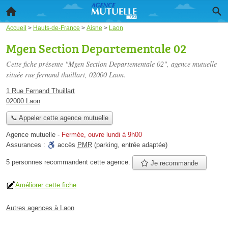
Accueil
>
Hauts-de-France
>
Aisne
>
Laon
Mgen Section Departementale 02
Cette fiche présente "Mgen Section Departementale 02", agence mutuelle
située
rue fernand thuillart
, 02000 Laon.
1 Rue Fernand Thuillart
02000 Laon
📞 Appeler cette agence mutuelle
Agence mutuelle
-
Fermée, ouvre lundi à 9h00
Assurances :
accès
PMR
(parking, entrée adaptée)
5 personnes
recommandent
cette agence.
Je recommande
Améliorer cette fiche
Autres agences à Laon