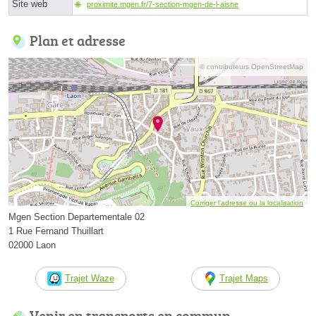
Site web
proximite.mgen.fr/7-section-mgen-de-l-aisne
Plan et adresse
© contributeurs OpenStreetMap
Corriger l’adresse ou la localisation
Mgen Section Departementale 02
1 Rue Fernand Thuillart
02000 Laon
Trajet Waze
Trajet Maps
Venir en transports en commun