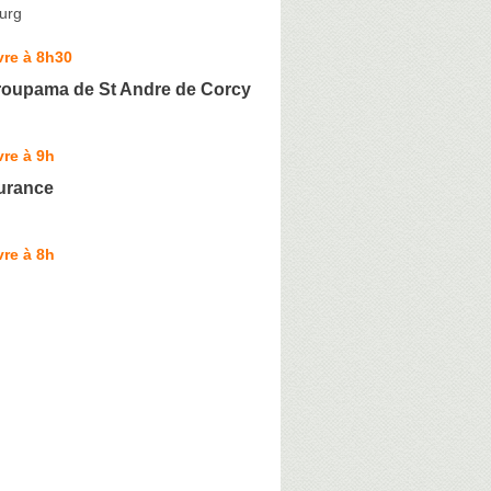
urg
vre à 8h30
oupama de St Andre de Corcy
re à 9h
urance
re à 8h