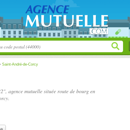
>
Saint-André-de-Corcy
32", agence mutuelle située
route de bourg en
orcy.
le