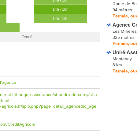
14h - 18h
Route de Bo
94 mètres
14h - 18h
Fermée, ou
14h - 18h
Agence Gr
Les Millières
325 mètres
Fermé
Fermée, ouv
Uniré-Ass
Montanay
8 km
Fermée, ouv
l'agence
trest.fr/banque-assurance/st-andre-de-corcy/st-a
.html
-agricole.fr/spip.php?page=detail_agence&id_age
om/CreditAgricole