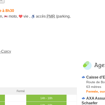
e à 8h30
on
,
moto
,
vie
,
accès
PMR
(parking,
e-Corcy
Age
Caisse d'
Route de Bo
63 mètres
Fermée, ou
Fermé
AXA Assur
14h - 18h
Schaefer