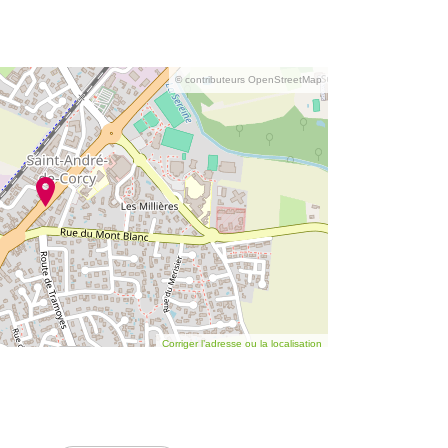
© contributeurs OpenStreetMap
Corriger l’adresse ou la localisation