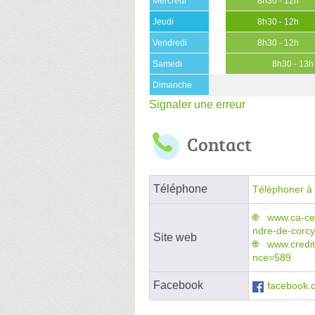
Mercredi
8h30 - 12h
Jeudi
8h30 - 12h
Vendredi
8h30 - 12h
Samedi
8h30 - 13h
Dimanche
Signaler une erreur
Contact
Téléphone
Téléphoner à 
www.ca-cen
ndre-de-corcy
Site web
www.credit
nce=589
Facebook
facebook.c