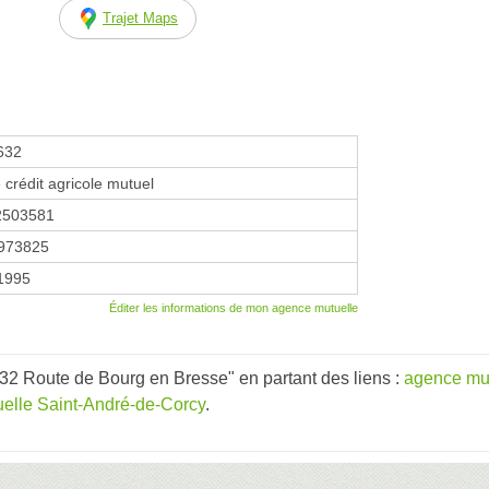
Trajet Maps
632
 crédit agricole mutuel
2503581
973825
 1995
Éditer les informations de mon agence mutuelle
32 Route de Bourg en Bresse" en partant des liens :
agence mu
elle Saint-André-de-Corcy
.