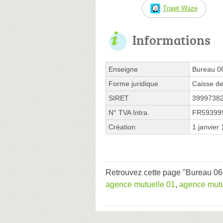
Trajet Waze
Informations
Enseigne
Bureau 0
Forme juridique
Caisse de
SIRET
3999738
N° TVA Intra.
FR59399
Création
1 janvier
Retrouvez cette page "Bureau 06
agence mutuelle 01
,
agence mutu