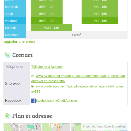
Mercredi
8h30 - 12h
14h - 18h
Jeudi
8h30 - 12h
14h - 18h
Vendredi
8h30 - 12h
14h - 18h
Samedi
8h30 - 13h
Dimanche
Fermé
Signaler une erreur
Contact
Téléphone
Téléphoner à l'agence
www.ca-centrest.fr/banque-assurance/montrevel-en-bresse/m
ontrevel-en-bresse.html
Site web
www.credit-agricole.fr/spip.php?page=detail_agence&id_agenc
e=554
Facebook
facebook.com/CreditAgricole
Plan et adresse
© contributeurs OpenStreetMap