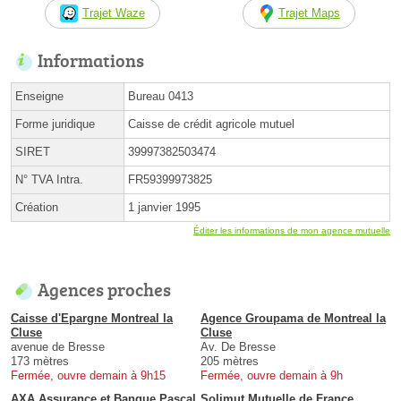
Trajet Waze
Trajet Maps
Informations
Enseigne
Bureau 0413
Forme juridique
Caisse de crédit agricole mutuel
SIRET
39997382503474
N° TVA Intra.
FR59399973825
Création
1 janvier 1995
Éditer les informations de mon agence mutuelle
Agences proches
Caisse d'Epargne Montreal la
Agence Groupama de Montreal la
Cluse
Cluse
avenue de Bresse
Av. De Bresse
173 mètres
205 mètres
Fermée, ouvre demain à 9h15
Fermée, ouvre demain à 9h
AXA Assurance et Banque Pascal
Solimut Mutuelle de France