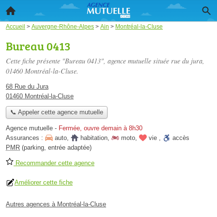
Accueil
>
Auvergne-Rhône-Alpes
>
Ain
>
Montréal-la-Cluse
Bureau 0413
Cette fiche présente "Bureau 0413", agence mutuelle située
rue du jura
,
01460 Montréal-la-Cluse.
68 Rue du Jura
01460 Montréal-la-Cluse
📞 Appeler cette agence mutuelle
Agence mutuelle
-
Fermée, ouvre demain à 8h30
Assurances :
auto
,
habitation
,
moto
,
vie
,
accès
PMR
(parking, entrée adaptée)
Recommander cette agence
Améliorer cette fiche
Autres agences à Montréal-la-Cluse