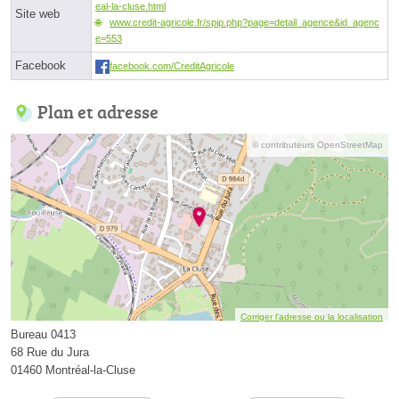
eal-la-cluse.html
Site web
www.credit-agricole.fr/spip.php?page=detail_agence&id_agenc
e=553
Facebook
facebook.com/CreditAgricole
Plan et adresse
© contributeurs OpenStreetMap
Corriger l’adresse ou la localisation
Bureau 0413
68 Rue du Jura
01460 Montréal-la-Cluse